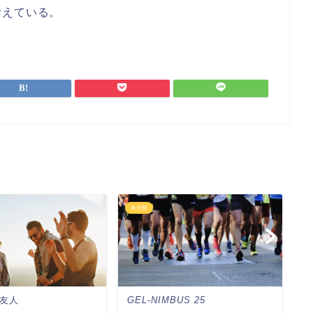
考えている。
未分類
未
友人
GEL
-
NIMBUS 25
患