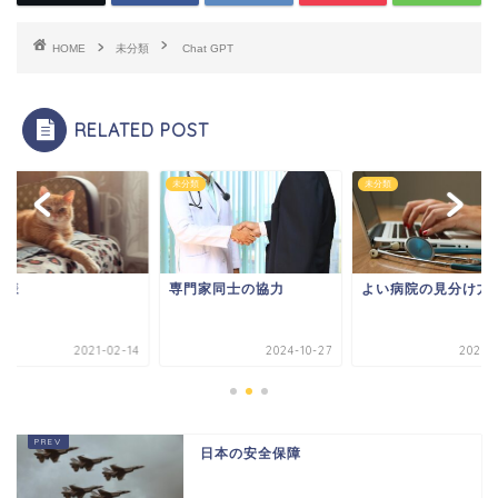
HOME
未分類
Chat GPT
RELATED POST
類
未分類
未分類
者様
専門家同士の協力
よい病院の見分け方
2021-02-14
2024-10-27
2023-0
日本の安全保障