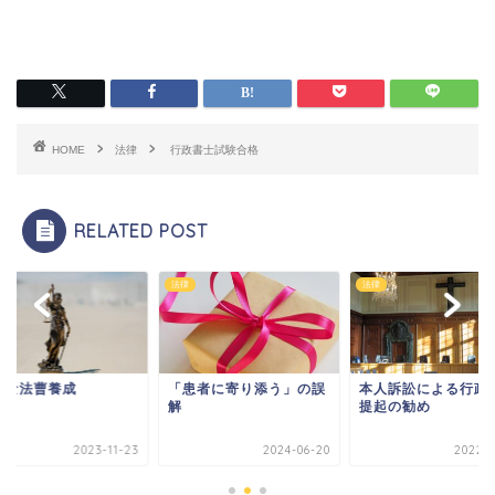
HOME
法律
行政書士試験合格
RELATED POST
法律
法律
妙な法曹養成
「患者に寄り添う」の誤
本人訴訟による行政
解
提起の勧め
2023-11-23
2024-06-20
2022-0