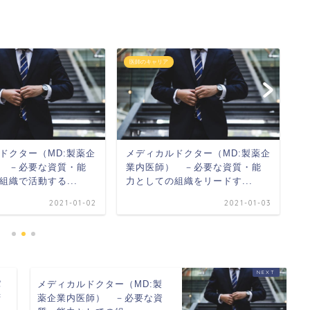
医師のキャリア
医
ドクター（MD:製薬企
メディカルドクター（MD:製薬企
メ
 －必要な資質・能
業内医師） －必要な資質・能
内
組織で活動する...
力としての組織をリードす...
選
2021-01-02
2021-01-03
パ
メディカルドクター（MD:製
拶
薬企業内医師） －必要な資