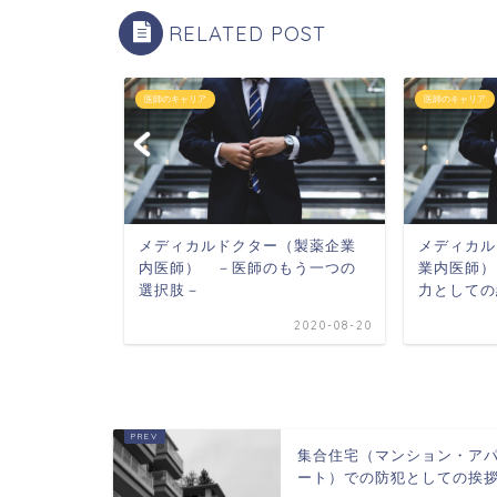
RELATED POST
医師のキャリア
医師のキャリア
（MD:製薬企
メディカルドクター（製薬企業
メディカル
な資質・能
内医師） －医師のもう一つの
業内医師）
ドす...
選択肢－
力としての
2021-01-03
2020-08-20
集合住宅（マンション・ア
ート）での防犯としての挨