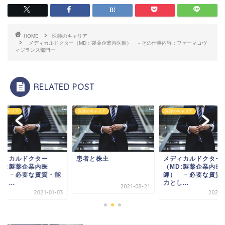
HOME
医師のキャリア
メディカルドクター（MD：製薬企業内医師） －その仕事内容：ファーマコヴ
ィジランス部門ー
RELATED POST
のキャリア
医師のキャリア
医師のキャリア
ディカルドクター
患者と株主
メディカルドクター
MD:製薬企業内医
（MD:製薬企業内医
） －必要な資質・能
師） －必要な資質
し...
力とし...
2021-08-21
2021-01-03
2021-