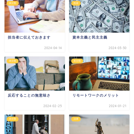
未分類
投資
担当者に伝えておきます
資本主義と民主主義
2024-04-14
2024-03-30
未分類
未分類
反応することの無意味さ
リモートワークのメリット
2024-02-25
2024-01-21
未分類
法律