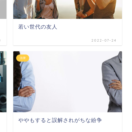
若い世代の友人
8
2022-07-24
法律
ややもすると誤解されがちな紛争