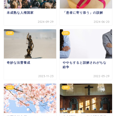
未成熟な人権国家
「患者に寄り添う」の誤解
2024-09-29
2024-06-20
法律
法律
奇妙な法曹養成
ややもすると誤解されがちな
紛争
2023-11-23
2022-05-29
法律
法律