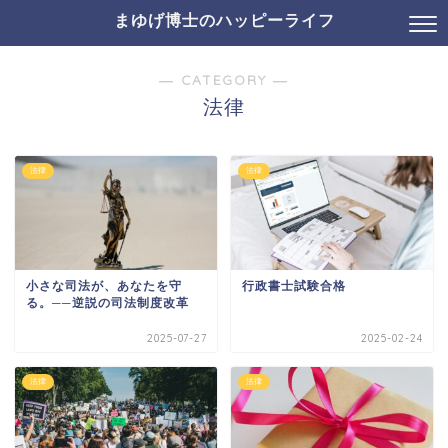
まゆげ博士のハッピーライフ
― CATEGORY ―
法律
法律
法律
小さな司法が、あなたを守
行政書士試験合格
る。──逆説の司法制度改革
2025-07-27
2025-02-24
法律
法律